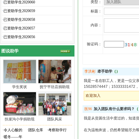
类型：
·
已资助学生2020060
·
已资助学生2020059
标题：
·
已资助学生2020058
内容：
·
已资助学生2020057
·
已资助学生2020056
验证码：
图说助学
李洪彬
牵手助学
（）
我是一名在职工人，更是一位父
15028574447；153333314
学生奖状
抚宁平坊店捐助现
欢迎加入
医96
加入团队有什么要求吗？
（
我是从贫困生活中度过的，知道
扶崖沟小学捐助现
团队风采
·
令人心酸的
·
团队仓库
·
考察助学行
在为温饱奔波，仍然希望能尽力
·
暖冬——年