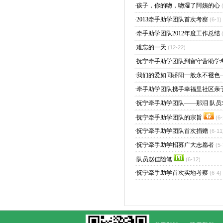
·
孩子，你的吻，吻湿了阿姨的心
·
2013牵手助学团队首次考察
(6-1)
·
牵手助学团队2012年度工作总结
·
难忘的一天
(12-22)
·
抚宁牵手助学团队到留守营助学
·
我们的爱如同骄阳一般永不褪色
·
牵手助学团队携手幸福里社区亲
·
抚宁牵手助学团队——那泪 队员
·
抚宁牵手助学团队的宗旨
(6-
·
抚宁牵手助学团队首次捐赠
(6-11
·
抚宁牵手助学招募广大志愿者
(5-
·
队员赵佳随笔
(6-12)
·
抚宁牵手助学首次实地考察
(6-4)