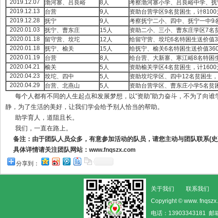
2019.12.07
渤河寨、吕良峪
8人
考察渤河寨小学、吕良峪中学、抚
2019.12.13
台营
9人
资助台营学区9名贫困生，计8100
2019.12.28
抚宁
9人
考察抚宁二小、四中、抚宁一中9
2020.01.03
抚宁、曹东庄
15人
资助二小、三小、曹东庄学区7名贫
2020.01.18
留守营、坟坨
12人
给留守营、坟坨6名特困生送价值3
2020.01.18
抚宁、榆关
15人
给抚宁、榆关6名特困生送价值36
2020.01.19
台营
8人
给台营、大新寨、寒江峪8名特困生
2020.04.21
榆关
5人
资助榆关学区4名贫困生，计1600
2020.04.23
坟坨、四中
5人
资助坟坨学区、四中12名贫困生，总
2020.04.29
台营、北燕山
5人
资助台营学区、曹东庄小学5名贫困
每个人都有不同的人生起点和发展梦想，以“资助”助力奋斗，不为了向谁
静，为了生活的美好，让我们学会给予别人恰当的帮助。
助学育人，道阻且长。
我们，一直在路上。
备注：由于团队人员众多，有意参加活动的队员，请您主动与团队联系(史建勇：1
具体详情请关注团队网站：
www.fnqszx.com
分享到：
关于我们
联系我们
Copyright © www. fn
电话：13903343181 邮箱