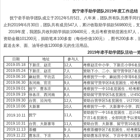
抚宁牵手助学团队
2019
年度工作总结
抚宁牵手助学团队成立于2012年5月5日。八年来，团队所有队员携手同
止到2019年6月30日，团队共有成员547人，累计收取助学捐款569800元，支出
2019年度，我团队共收到助学捐款109400元，先后考察资助贫困生87人
资助金额101200元，捐助笔本100多套（每份价值100元），图书200多本
庭送去米、面、油等价值12000多元的生活用品。
2019
年牵手助学团队活动一
日期
地址
参与人
2019.05.18
下新庄、赵庄
12人
考察赵庄中小学、下新庄小学6名
2019.05.24
下新庄、赵庄
7人
资助下小、二小、留守营学区7名贫
2019.06.16
麻姑营、平坊店
10人
考察抚宁一中、麻姑营小学等6名
2019.06.30
东河南、官庄
9人
考察留守营学区8名贫困生，经考
2019.09.01
抚宁、曹东庄
8人
考察抚宁一中10名贫困生，经考
2019.09.19
张各庄、西河南
8人
资助留守营学区5名贫困生，计450
2019.09.30
台营、沿沟屯
12人
资助台营学区5名贫困生，计2700
2019.10.06
大新寨
10人
考察抚宁一中、大新寨中小学、四
资助抚宁一中16名贫困生，总计48
抚宁
11人
2019.10.11
下庄1名贫困生，全部同意予以资
2019.10.31
台营、大新寨等
11人
资助台营、大新寨、留守营10名贫困
2019.11.13
茶棚
9 人
考察茶棚学区7名贫困生，经考察
2019.11.22
曹东庄、下庄
5人
资助曹东庄学区、下庄中学7名贫困