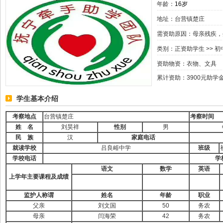
年龄：
16岁
地址：台营镇楚庄
需资助原因：母亲残疾，
类别：
正资助学生
>>
初
资助物资：衣物、文具
累计资助：3900元助学
学生基本介绍
考察地点
台营镇楚庄
考察时间
姓
名
刘昊祥
性别
男
民
族
汉
家庭电话
就读学校
吕良峪中学
班级
学校电话
学
语文
数学
英语
上学年主要课程及成绩
监护人称谓
姓名
年龄
职业
父亲
刘文国
50
务农
母亲
闫海荣
42
务农