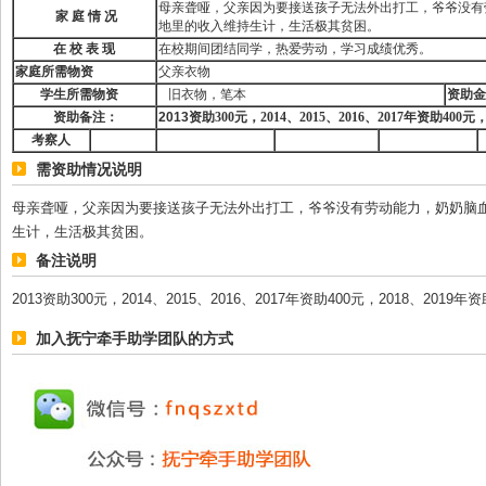
母亲聋哑，父亲因为要接送孩子无法外出打工，爷爷没有
家
庭
情
况
地里的收入维持生计，生活极其贫困。
在
校
表
现
在校期间团结同学，热爱劳动，学习成绩优秀。
家庭所需物资
父亲衣物
学生所需物资
旧衣物，笔本
资助金
资助备注：
2013
资助
300
元，
2014
、
2015
、
2016
、
2017
年资助
400
元
考察人
需资助情况说明
母亲聋哑，父亲因为要接送孩子无法外出打工，爷爷没有劳动能力，奶奶脑
生计，生活极其贫困。
备注说明
2013资助300元，2014、2015、2016、2017年资助400元，2018、2019年
加入抚宁牵手助学团队的方式