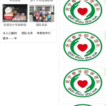
学生奖状
抚宁平坊店捐助现
扶崖沟小学捐助现
团队风采
·
令人心酸的
·
团队仓库
·
考察助学行
·
暖冬——年