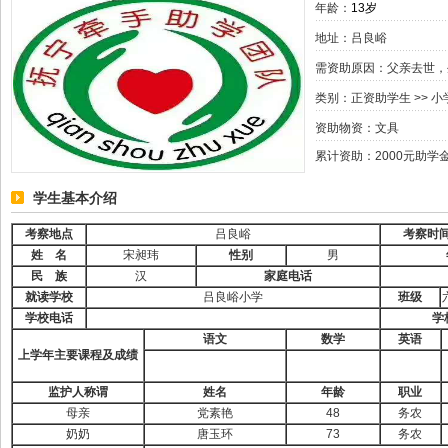
年龄：
13岁
地址：吕良峪
需资助原因：父亲去世，
类别：
正资助学生
>>
小
资助物资：文具
累计资助：2000元助学
学生基本介绍
考察地点
吕良峪
考察时
姓
名
宋昶玮
性别
男
民
族
汉
家庭电话
就读学校
吕良峪小学
班级
学校电话
学
语文
数学
英语
上学年主要课程及成绩
监护人称谓
姓名
年龄
职业
母亲
党素艳
48
务农
奶奶
唐玉环
73
务农