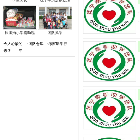
学生奖状
抚宁平坊店捐助现
扶崖沟小学捐助现
团队风采
·
令人心酸的
·
团队仓库
·
考察助学行
·
暖冬——年