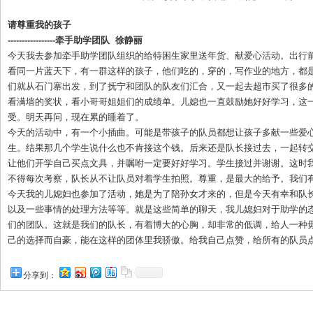
请尊重我的孩子
-----------------
牵手助学团队
徐静丽
今天我去参加牵手助学团队组织的给特困生家里送年货、献爱心活动。出行
看同一片蓝天下，有一群这样的孩子，他们吃的，穿的，写作业的地方，都
们就从石门寨出发，到了抚宁和团队的队友们汇合，又一起去超市买了很多
看满墙的奖状，看小哥哥姐姐们的成绩单。儿媳也一直鼓励她好好学习，这
受。明天再问，现在累的睡着了。
今天的活动中，有一个小插曲。可能是带孩子的队员都想让孩子多献一些爱
生。结果那几个学生说什么也不肯接这个钱。后来还是队长接过去，一起转交
让他们开学自己买点文具，并嘱咐一定要好好学习。学生接过并谢谢。这时
不得每次考察，队长从不让队员对着学生拍照。尊重，是最大的给予。我们
今天我的儿媳妇也参加了活动，她是为了陪孙女才来的，但是今天有幸和队
以及一些事情的处理方法等等。就是这些简单的聊天，我儿媳妇对于助学的
们的团队。这就是我们的队长，有着博大的心胸，却非常的低调，给人一种
己的选择而自豪，能在这样的团体里我骄傲。给我自己点赞，给所有的队员
分享到：