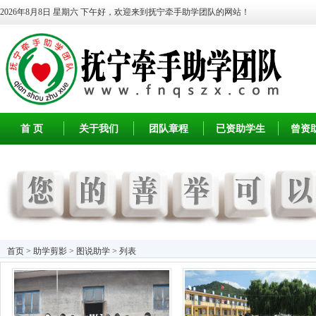
2026年8月8日 星期六
下午好，欢迎来到抚宁牵手助学团队的网站！
首 页
关于我们
团队章程
已资助学生
曾资
首页
>
助学剪影
>
图说助学
> 列表