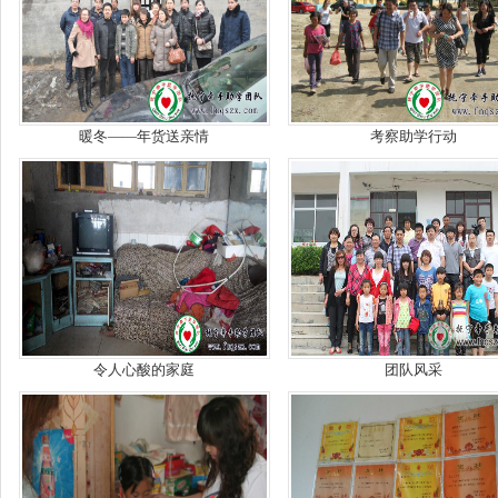
暖冬——年货送亲情
考察助学行动
令人心酸的家庭
团队风采