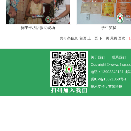
抚宁平坊店捐助现场
学生奖状
共
8
条信息 首页 上一页 下一页 尾页 页次：
1
关于我们
联系我们
Copyright © www. fn
电话：13903343181 邮箱
冀ICP备15021850号-1
技术支持：
艾米科技