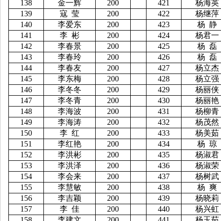
138
金一辉
200
421
杨海英
139
寇
莹
200
422
杨继萍
140
李爱东
200
423
杨
静
141
李
彬
200
424
杨君一
142
李春景
200
425
杨
磊
143
李春玲
200
426
杨
磊
144
李春友
200
427
杨立杰
145
李东梅
200
428
杨立强
146
李冬冬
200
429
杨丽侠
147
李冬青
200
430
杨丽艳
148
李海波
200
431
杨柳青
149
李海涛
200
432
杨茂然
150
李
红
200
433
杨美茹
151
李红艳
200
434
杨
琼
152
李洪彬
200
435
杨淑君
153
李洪泽
200
436
杨淑荣
154
李会来
200
437
杨树武
155
李慧敏
200
438
杨
爽
156
李吉颖
200
439
杨晓莉
157
李
佳
200
440
杨兴虹
158
李建文
200
441
杨玉茹