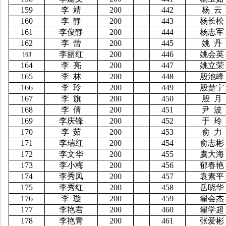
159
李
靖
200
442
杨
云
160
李
静
200
443
杨长松
161
李俊静
200
444
杨志军
162
李
蕾
200
445
姚
丹
李丽红
200
446
姚会英
163
164
李
亮
200
447
姚立荣
165
李
林
200
448
殷池峰
166
李
玲
200
449
殷楚宁
167
李
旗
200
450
殷
月
168
李
倩
200
451
尹
波
169
李庆锋
200
452
于
玲
170
李
茹
200
453
俞
力
171
李瑞红
200
454
俞志彬
172
李文华
200
455
虞大海
173
李小梅
200
456
郁春艳
174
李秀凤
200
457
袁素平
175
李秀红
200
458
岳晓华
176
李
璇
200
459
翟会杰
177
李艳君
200
460
翟学超
178
李艳青
200
461
张爱彬