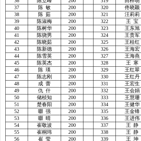
36
陈立峰
200
319
田梓萌
37
陈
敏
200
320
佟晓颖
38
陈
茹
200
321
汪莉莉
39
陈淑梅
200
322
王
宝
40
陈树华
200
323
王东旭
41
陈骁男
200
324
王贵军
42
陈晓茹
200
325
王桂红
43
陈新德
200
326
王海宏
44
陈雪英
200
327
王海燕
45
陈英杰
200
328
王
寒
46
陈
瑛
200
329
王红翠
47
陈志刚
200
330
王红丹
48
成
蕾
200
331
王宏生
49
仇
什
200
332
王会娟
50
储桢知
200
333
王慧珊
51
楚春阳
200
334
王健华
52
啜
强
200
335
王金锋
53
啜
晴
200
336
王进伟
54
崔敬波
200
337
王
静
55
崔桐玮
200
338
王
静
56
崔
莹
200
339
王
坤