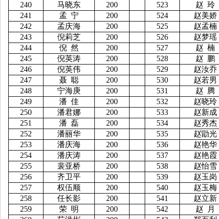
240
马晓东
200
523
赵
玲
241
孟
宁
200
524
赵美娇
242
孟庆海
200
525
赵孟楠
243
倪莉芝
200
526
赵梦瑶
244
倪
然
200
527
赵
楠
245
倪英涛
200
528
赵
鹏
246
倪英伟
200
529
赵汝乔
247
聂
聪
200
530
赵若男
248
宁海庚
200
531
赵
腾
249
潘
佳
200
532
赵晓玲
250
潘君娜
200
533
赵新成
251
潘
磊
200
534
赵秀杰
252
潘丽华
200
535
赵勖光
253
潘庆海
200
536
赵艳华
254
潘庆涛
200
537
赵艳霞
255
裴亚桥
200
538
赵怡雪
256
齐卫平
200
539
赵玉岗
257
权伍顺
200
540
赵玉梅
258
任长影
200
541
赵立新
259
荣
明
200
542
赵
月