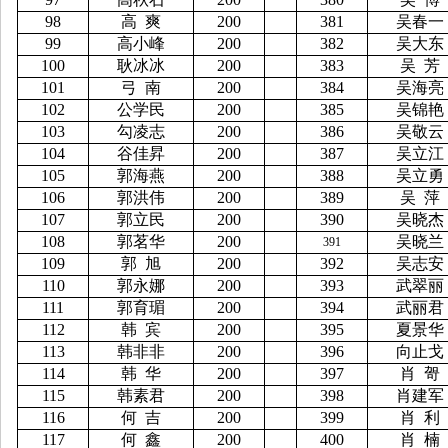
98
高
爽
200
381
吴春一
99
高小峰
200
382
吴大东
100
耿冰冰
200
383
吴
芳
101
弓
南
200
384
吴海亮
102
公学民
200
385
吴锦艳
103
勾凌志
200
386
吴敬云
104
谷佳昇
200
387
吴立江
105
郭海燕
200
388
吴立勇
106
郭洪伟
200
389
吴
萍
107
郭立民
200
390
吴晓杰
108
郭茗华
200
吴晓兰
391
109
郭
旭
200
392
吴志安
110
郭永娜
200
393
武翠丽
111
郭育瑂
200
394
武丽君
112
韩
宾
200
395
夏景华
113
韩非非
200
396
向止戈
114
韩
华
200
397
肖
哿
115
韩素君
200
398
肖建军
116
何
吉
200
399
肖
利
117
何
鑫
200
400
肖
楠