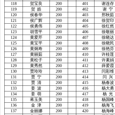
118
贺宝良
200
401
谢连存
119
贺
皓
200
402
谢
宁
120
侯春华
200
403
邢秋茹
121
侯广辉
200
404
徐贺印
122
侯勇伟
200
405
徐红然
123
胡雪平
200
406
徐敬丽
124
黄爱芹
200
407
徐晓达
125
黄宝平
200
408
徐晓民
126
黄炯寿
200
409
徐艳芬
127
黄丽茹
200
410
许桂莲
128
黄松子
200
411
许素娟
129
黄秀然
200
412
薛爱霞
130
贾玲玲
200
413
闫彩维
131
贾
宁
200
414
闫
兴
132
贾
清
200
415
杨春波
133
姜
波
200
416
杨大勇
134
姜
萌
200
417
杨
光
135
蒋玉美
200
418
杨国峰
136
金
津
200
419
杨海飞
137
金丽娜
200
420
杨海峰