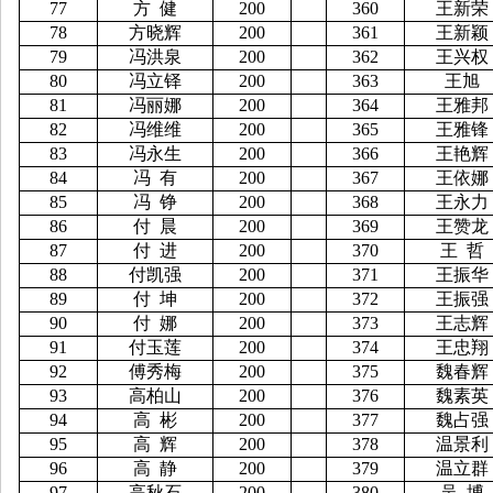
77
方
健
200
360
王新荣
78
方晓辉
200
361
王新颖
79
冯洪泉
200
362
王兴权
80
冯立铎
200
363
王旭
81
冯丽娜
200
364
王雅邦
82
冯维维
200
365
王雅锋
83
冯永生
200
366
王艳辉
84
冯
有
200
367
王依娜
85
冯
铮
200
368
王永力
86
付
晨
200
369
王赞龙
87
付
进
200
370
王
哲
88
付凯强
200
371
王振华
89
付
坤
200
372
王振强
90
付
娜
200
373
王志辉
91
付玉莲
200
374
王忠翔
92
傅秀梅
200
375
魏春辉
93
高柏山
200
376
魏素英
94
高
彬
200
377
魏占强
95
高
辉
200
378
温景利
96
高
静
200
379
温立群
97
高秋石
200
380
吴
博