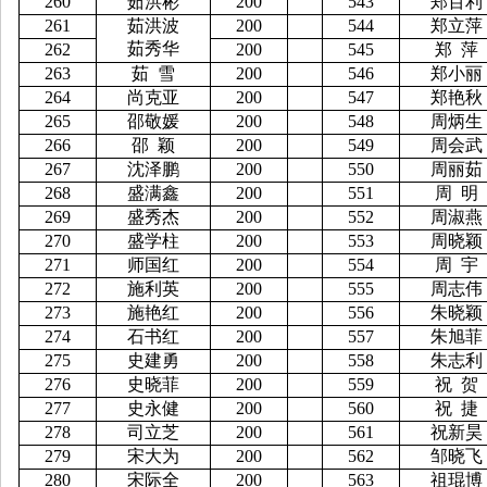
260
茹洪彬
200
543
郑百利
261
茹洪波
200
544
郑立萍
茹秀华
262
200
545
郑
萍
263
茹
雪
200
546
郑小丽
264
尚克亚
200
547
郑艳秋
265
邵敬媛
200
548
周炳生
266
邵
颖
200
549
周会武
267
沈泽鹏
200
550
周丽茹
268
盛满鑫
200
551
周
明
269
盛秀杰
200
552
周淑燕
270
盛学柱
200
553
周晓颖
271
师国红
200
554
周
宇
272
施利英
200
555
周志伟
273
施艳红
200
556
朱晓颖
274
石书红
200
557
朱旭菲
275
史建勇
200
558
朱志利
276
史晓菲
200
559
祝
贺
277
史永健
200
560
祝
捷
278
司立芝
200
561
祝新昊
279
宋大为
200
562
邹晓飞
280
宋际全
200
563
祖琨博