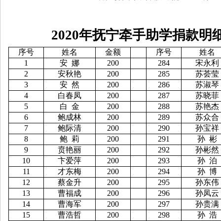
2020
年抚宁牵手助学捐款明
序号
姓名
金额
序号
姓名
1
安
娜
200
284
宋永利
2
安秋艳
200
285
苏荟莹
3
安
然
200
286
苏淑琴
4
白春凤
200
287
苏晓菲
5
白
金
200
288
苏艳杰
6
鲍成林
200
289
苏众合
7
鲍际清
200
290
孙宝祥
8
鲍
莉
200
291
孙
彬
9
贲艳丽
200
292
孙彬然
10
卞爱萍
200
293
孙
泊
11
才东梅
200
294
孙
博
12
蔡金升
200
295
孙东伟
13
曹福成
200
296
孙凤云
14
曹海军
200
297
孙贵满
15
曹浩哲
200
298
孙
浩