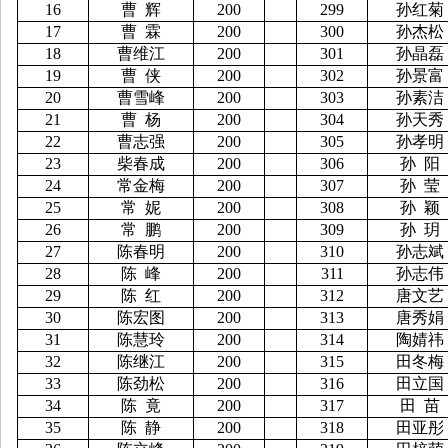
16
曹
辉
200
299
孙红菊
17
曹
霖
200
300
孙杰松
18
曹维江
200
301
孙晶磊
19
曹
侠
200
302
孙景富
20
曹雪峰
200
303
孙素洁
21
曹
杨
200
304
孙天秀
22
曹志强
200
305
孙孝明
23
柴春成
200
306
孙
阳
24
常金梅
200
307
孙
莹
25
常
妮
200
308
孙
颖
26
常
鹏
200
309
孙
玥
27
陈春明
200
310
孙志斌
28
陈
峰
200
311
孙志伟
29
陈
红
200
312
唐文艺
30
陈宏图
200
313
唐秀娟
31
陈慧玲
200
314
陶婧祎
32
陈继江
200
315
田冬梅
33
陈劲松
200
316
田立国
34
陈
竟
200
317
田
苗
35
陈
静
200
318
田亚彤