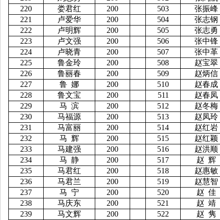
220
娄君红
200
503
张振峰
221
卢爱华
200
504
张志钢
222
卢明辉
200
505
张志勇
223
卢文强
200
506
张中锋
224
卢晓青
200
507
张中革
225
鲁金玲
200
508
赵宝翠
226
鲁丽春
200
509
赵炳信
227
鲁
娜
200
510
赵春成
228
鲁文宝
200
511
赵春凤
229
马
滨
200
512
赵冬梅
230
马福源
200
513
赵凤玲
231
马富丽
200
514
赵红岩
232
马
辉
200
515
赵红颖
233
马建强
200
516
赵洪顺
234
马
静
200
517
赵
辉
235
马君红
200
518
赵惠敏
236
马君兰
200
519
赵慧智
237
马
宁
200
520
赵
佳
238
马庆东
200
521
赵
靖
239
马文辉
200
522
赵
隽