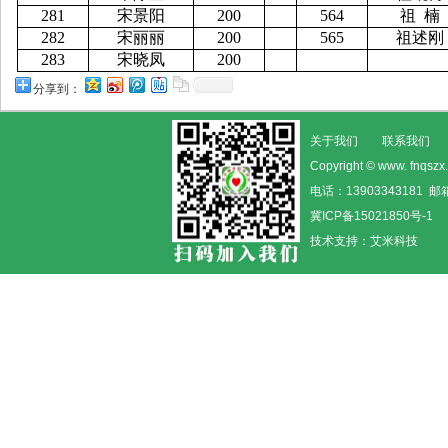
281
宋景阳
200
564
祖
楠
282
宋丽丽
200
565
祖述刚
283
宋晓凤
200
分享到：
关于我们
联系我们
Copyright © www. fn
电话：13903343181 邮箱
冀ICP备15021850号-1
技术支持：
艾米科技