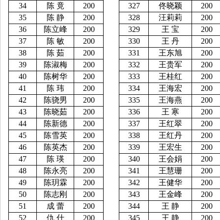
34
陈
竟
200
327
佟晓颖
200
35
陈
静
200
328
汪莉莉
200
36
陈立峰
200
329
王
宝
200
37
陈
敏
200
330
王
丹
200
38
陈
茹
200
331
王东旭
200
39
陈淑梅
200
332
王贵军
200
40
陈树华
200
333
王桂红
200
41
陈
玮
200
334
王海宏
200
42
陈骁男
200
335
王海燕
200
43
陈晓茹
200
336
王
寒
200
44
陈新德
200
337
王红翠
200
45
陈雪英
200
338
王红丹
200
46
陈英杰
200
339
王宏生
200
47
陈
瑛
200
340
王会娟
200
48
陈永亮
200
341
王慧珊
200
49
陈玥霖
200
342
王健华
200
50
陈志刚
200
343
王金峰
200
51
成
蕾
200
344
王
静
200
52
仇
什
200
345
王
静
200