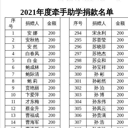
2021年度牵手助学捐款名单
序
捐赠人
金额
序号
捐赠人
金额
号
1
安
娜
200
294
宋永利
200
2
安秋艳
200
295
苏荟莹
200
3
安
然
200
296
苏晓菲
200
4
白春凤
200
297
苏艳杰
200
5
白
金
200
298
苏众和
200
6
鲍成林
200
299
孙宝祥
200
7
鲍际清
200
300
孙
彬
200
8
鲍
莉
200
301
孙彬然
200
9
贲艳丽
200
302
孙
泊
200
10
卞爱萍
200
303
孙
博
200
11
才东梅
200
304
孙东伟
200
12
蔡金升
200
305
孙凤云
200
13
曹福成
200
306
孙贵满
200
14
曹海军
200
307
孙
浩
200