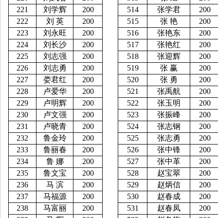
221
刘学辉
200
514
张学君
200
222
刘
英
200
515
张
艳
200
223
刘永旺
200
516
张艳东
200
224
刘长沙
200
517
张艳红
200
225
刘志强
200
518
张迎辉
200
226
刘志勇
200
519
张
赢
200
227
娄君红
200
520
张
勇
200
228
卢爱华
200
521
张禹航
200
229
卢明辉
200
522
张玉明
200
230
卢文强
200
523
张振峰
200
231
卢晓青
200
524
张志钢
200
232
鲁金玲
200
525
张志勇
200
233
鲁丽春
200
526
张中锋
200
234
鲁
娜
200
527
张中革
200
235
鲁文宝
200
528
赵宝翠
200
236
马
滨
200
529
赵炳信
200
237
马福源
200
530
赵春成
200
238
马富丽
200
531
赵春凤
200